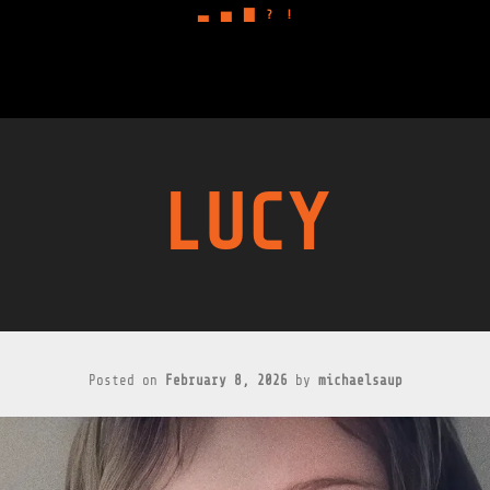
▃
▅
▇
?
!
LUCY
Posted on
February 8, 2026
by
michaelsaup