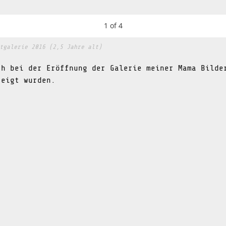
1
of
4
tgalerie 2016 (2,5 Jahre alt)
ch bei der Eröffnung der Galerie meiner Mama Bilde
zeigt wurden.