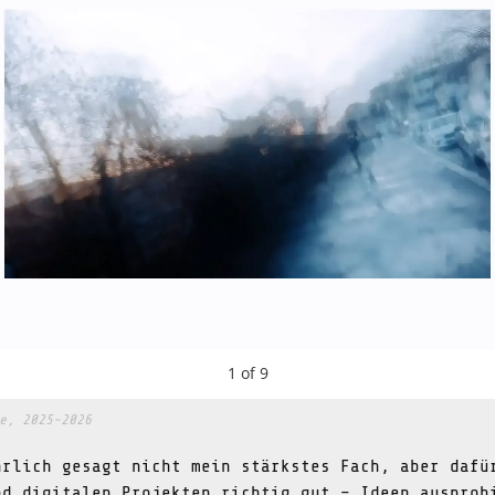
1
of
9
e, 2025-2026
hrlich gesagt nicht mein stärkstes Fach, aber dafü
nd digitalen Projekten richtig gut – Ideen ausprob