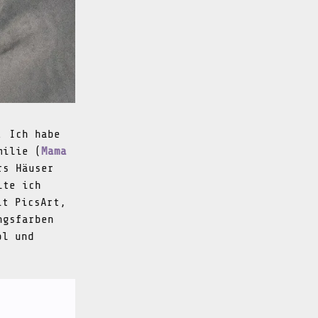
. Ich habe
milie (
Mama
rs Häuser
lte ich
it PicsArt,
ngsfarben
ol und