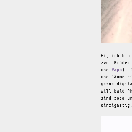
Hi, ich bi
zwei Brüder
und
Papa
). 
und Räume e
gerne digit
will bald P
sind rosa u
einzigartig