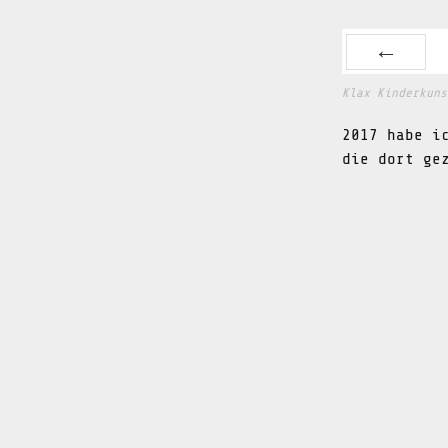
PREV
Klax Kinderkuns
2017 habe i
die dort ge