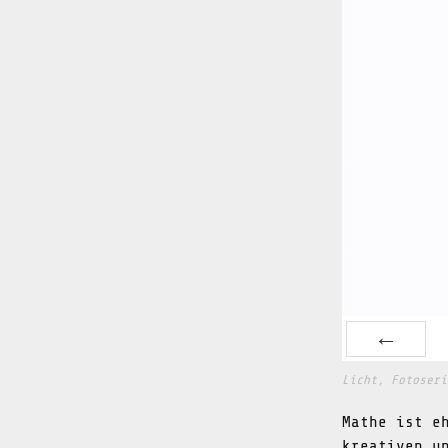
PREV
Licht, Fotoseri
Mathe ist e
kreativen u